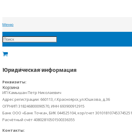
Меню
Юридическая информация
Товар
добавлен в корзину
Реквизиты:
Корзина
ИП Камышан Петр Николаевич
Адрес регистрации: 660113, г.Красноярск,ул.Юшкова, д.36
ОГРНИП 318246800090570, ИНН 693900912915
Банк ООО «Банк Точка», БИК 044525104, кор/счет 30101810745374525
Расчётный счёт 40802810501500336355
Контакты: