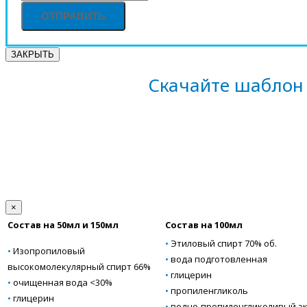
ЗАКРЫТЬ
Скачайте шаблон 
×
Состав на 50мл и 150мл
Состав на 100мл
•
Этиловый спирт 70% об.
•
Изопропиловый
•
вода подготовленная
высокомолекулярный спирт 66%
•
глицерин
•
очищенная вода <30%
•
пропиленгликоль
•
глицерин
•
водно-пропиленгликоливый эк