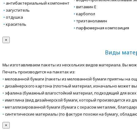
•
антибактериальный компонент
•
витамин Е
•
загуститель
•
карбопол
•
отдушка
•
триэтаноламин
•
краситель
•
парфюмерная композиция
×
Виды матер
Мы изготавливаем пакеты из нескольких видов материала. Вы мож
Печать производится на пакетах из:
•
мелованной бумаги (пакеты из мелованной бумаги приятны на ощу
•
дизайнерского картона (плотный материал, изначально может вы
•
эфалина (бумажный влагостойкий материал, подходящий для всех 
•
имитлина (вид дизайнерской бумаги, который производится из д
•
металлизированной бумаги (бумага с окрасом металлик, благодар
•
синтетические материалы (по фактуре похожи на бумагу, облада
×