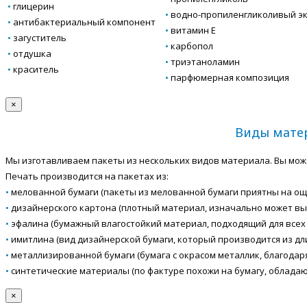
•
глицерин
•
водно-пропиленгликоливый эк
•
антибактериальный компонент
•
витамин Е
•
загуститель
•
карбопол
•
отдушка
•
триэтаноламин
•
краситель
•
парфюмерная композиция
×
Виды матер
Мы изготавливаем пакеты из нескольких видов материала. Вы мож
Печать производится на пакетах из:
•
мелованной бумаги (пакеты из мелованной бумаги приятны на ощу
•
дизайнерского картона (плотный материал, изначально может вы
•
эфалина (бумажный влагостойкий материал, подходящий для всех 
•
имитлина (вид дизайнерской бумаги, который производится из д
•
металлизированной бумаги (бумага с окрасом металлик, благодар
•
синтетические материалы (по фактуре похожи на бумагу, облада
×