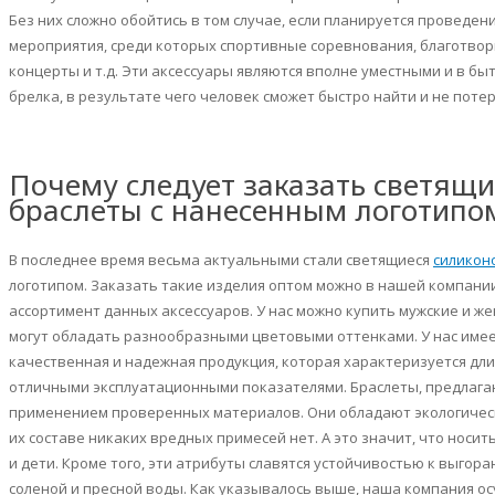
Без них сложно обойтись в том случае, если планируется проведе
мероприятия, среди которых спортивные соревнования, благотвор
концерты и т.д. Эти аксессуары являются вполне уместными и в бы
брелка, в результате чего человек сможет быстро найти и не потер
Почему следует заказать светящ
браслеты с нанесенным логотипом
В последнее время весьма актуальными стали светящиеся
силикон
логотипом. Заказать такие изделия оптом можно в нашей компани
ассортимент данных аксессуаров. У нас можно купить мужские и ж
могут обладать разнообразными цветовыми оттенками. У нас имее
качественная и надежная продукция, которая характеризуется дл
отличными эксплуатационными показателями. Браслеты, предлага
применением проверенных материалов. Они обладают экологическ
их составе никаких вредных примесей нет. А это значит, что носит
и дети. Кроме того, эти атрибуты славятся устойчивостью к выго
соленой и пресной воды. Как указывалось выше, наша компания ос