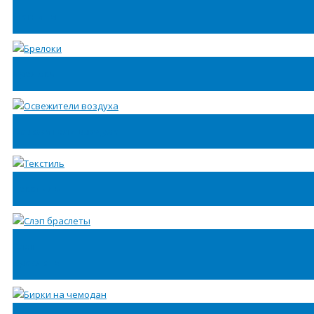
Магниты
Брелоки
Освежители воздуха
Текстиль
Слэп
браслеты