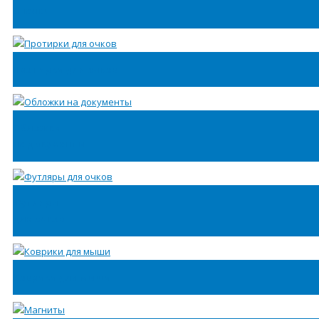
Значки
Протирки для очков
Обложки
на документы
Футляры
для очков
Коврики для мыши