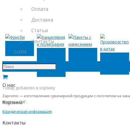
Оплата
Доставка
Статьи
Контакты
Фрисби
CLOSE
Канцелярия
Пакеты с
Производств
и
нанесением
в Китае
полиграфия
О нас
Товар
добавлен в корзину
Zapromo — изготовление сувенирной продукции с логотипом на зака
Корзина
России и СНГ.
Юридическая информация
Контакты