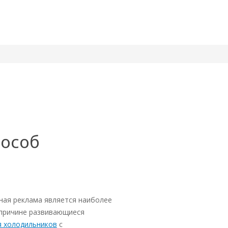
пособ
ная реклама является наиболее
 причине развивающиеся
я холодильников
с