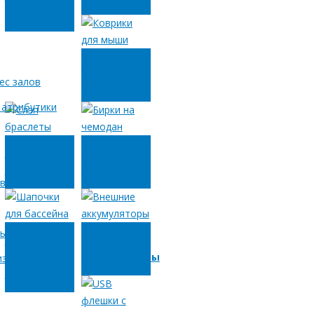
документы
Коврики для
ес залов
мыши
 атрибутики
Слэп
Бирки на
браслеты
чемодан
ов
льным?
Шапочки
Внешние
для
аккумуляторы
изации
бассейна