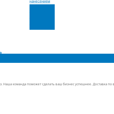
USB флешки
с
нанесением
о
з. Наша команда поможет сделать ваш бизнес успешнее. Доставка по 