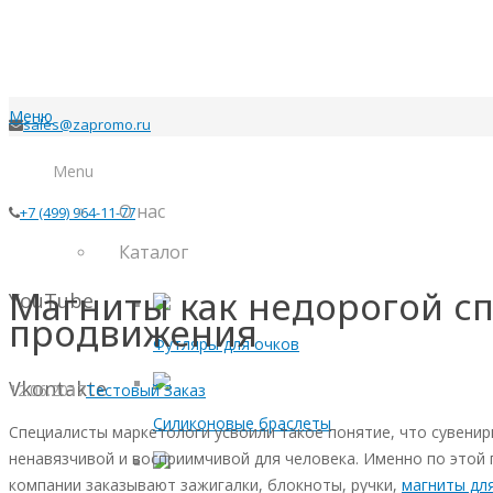
Меню
sales@zapromo.ru
Menu
О нас
+7 (499) 964-11-77
Каталог
Магниты как недорогой с
YouTube
продвижения
Футляры для очков
Vkontakte
12.06.2017
Тестовый Заказ
Силиконовые браслеты
Специалисты маркетологи усвоили такое понятие, что сувенир
ненавязчивой и восприимчивой для человека. Именно по этой
компании заказывают зажигалки, блокноты, ручки,
магниты дл