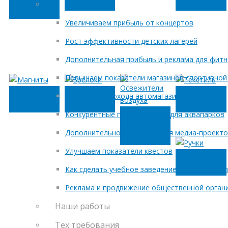
браслеты
Увеличиваем прибыль от концертов
Рост эффективности детских лагерей
Дополнительная прибыль и реклама для фитн
Повышаем показатели магазинов спортивной
Увеличение дохода автомагазинов
Магниты
Брелоки
Текстиль
Конкурентные преимущества для аквапарков
Освежители
воздуха
Дополнительное развитие для медиа-проект
Улучшаем показатели квестов
Ручки
Как сделать учебное заведение более прибы
Реклама и продвижение общественной орган
Наши работы
Тех требования