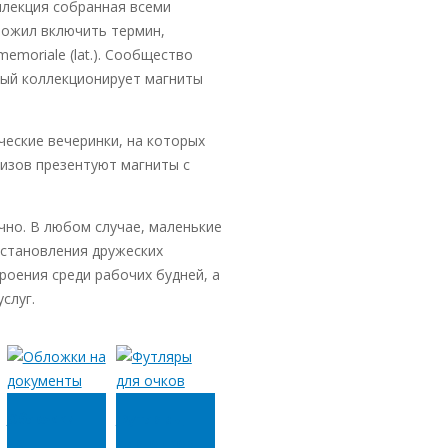
ллекция собранная всеми
ложил включить термин,
memoriale
(
lat
.). Сообщество
рый коллекционирует магниты
еские вечеринки, на которых
ризов презентуют магниты с
но. В любом случае, маленькие
установления дружеских
роения среди рабочих будней, а
слуг.
Обложки
Футляры
на
для очков