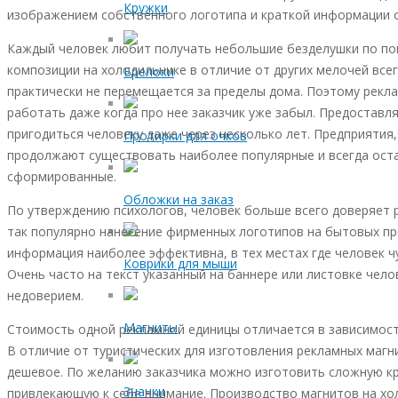
Кружки
изображением собственного логотипа и краткой информации о
Каждый человек любит получать небольшие безделушки по пов
композиции на холодильнике в отличие от других мелочей всег
Брелоки
практически не перемещается за пределы дома. Поэтому рекл
работать даже когда про нее заказчик уже забыл. Предоставл
пригодиться человеку даже через несколько лет. Предприятия
Протирки для очков
продолжают существовать наиболее популярные и всегда ост
сформированные.
Обложки на заказ
По утверждению психологов, человек больше всего доверяет 
так популярно нанесение фирменных логотипов на бытовых пр
информация наиболее эффективна, в тех местах где человек ч
Коврики для мыши
Очень часто на текст указанный на баннере или листовке чело
недоверием.
Магниты
Стоимость одной рекламной единицы отличается в зависимос
В отличие от туристических для изготовления рекламных маг
дешевое. По желанию заказчика можно изготовить сложную к
Значки
привлекающую к себе внимание. Производство магнитов на хо