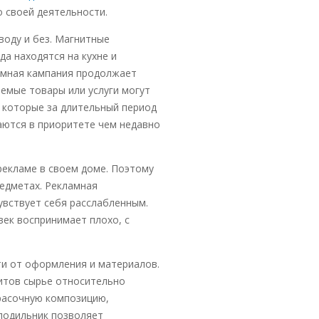
 своей деятельности.
оду и без. Магнитные
да находятся на кухне и
амная кампания продолжает
яемые товары или услуги могут
, которые за длительный период
аются в приоритете чем недавно
рекламе в своем доме. Поэтому
едметах. Рекламная
увствует себя расслабленным.
век воспринимает плохо, с
ти от оформления и материалов.
нитов сырье относительно
расочную композицию,
лодильник позволяет