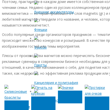
Поэтому, практически в каждом доме имеется собственная ко
членами семьи. Недавно один из русских коллекционеров пред
Внешние аккумуляторы
мемомагнетика
— который произошел от слов
magnetis
(gr.) и
любителей магнитов утвердили это название, и человек, кото
называется
мемомагнетист
.
Флешки
Особо популярные среди организаторов праздников — тематич
происходит множество конкурсов и розыгрышей. В качестве п
изображением гостей или темы мероприятия.
Фрисби
Плюсы от производства магнитов можно перечислять бесконеч
рекламные сувениры в современном бизнесе необходимы для 
Пакеты
отношений, в качестве напоминания о себе, для поднятия наст
также, как недорогая, но эффективная реклама продукции или у
Канцелярия и полиграфия
Значки
Производство в Китае
Печать на
Протирки
Силиконовые
кружках
для очков