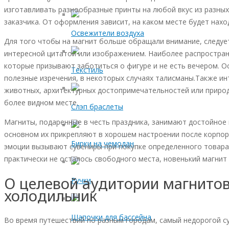
изготавливать разнообразные
принты
на любой вкус из разны
заказчика. От оформления зависит, на каком месте будет нахо
Освежители воздуха
Для того чтобы на магнит больше обращали внимание, следуе
интересной цитатой или изображением. Наиболее распростран
которые призывают заботиться о фигуре и не есть вечером. 
Текстиль
полезные изречения, в некоторых случаях талисманы.Также и
животных, архитектурных достопримечательностей или приро
более видном месте.
Слэп браслеты
Магниты, подаренные в честь праздника, занимают достойное 
основном их прикрепляют в хорошем настроении после
корпор
Бирки на чемодан
эмоции вызывают сувениры при покупке определенного товара
практически не осталось свободного места, новенький магнит 
О целевой аудитории магнитов
Ручки
холодильник
Шапочки для бассейна
Во время путешествий по разным городам, самый недорогой су