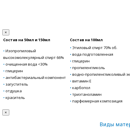
×
Состав на 50мл и 150мл
Состав на 100мл
•
Этиловый спирт 70% об.
•
Изопропиловый
•
вода подготовленная
высокомолекулярный спирт 66%
•
глицерин
•
очищенная вода <30%
•
пропиленгликоль
•
глицерин
•
водно-пропиленгликоливый эк
•
антибактериальный компонент
•
витамин Е
•
загуститель
•
карбопол
•
отдушка
•
триэтаноламин
•
краситель
•
парфюмерная композиция
×
Виды матер