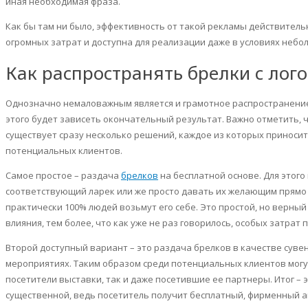
иная необходимая фраза.
Как бы там ни было, эффективность от такой рекламы действитель
огромных затрат и доступна для реализации даже в условиях небо
Как распространять
брелки
с лог
Однозначно немаловажным является и грамотное распространен
этого будет зависеть окончательный результат. Важно отметить, 
существует сразу несколько решений, каждое из которых приносит
потенциальных клиентов.
Самое простое – раздача
брелков
на бесплатной основе. Для этого
соответствующий ларек или же просто давать их желающим прямо н
практически 100% людей возьмут его себе. Это простой, но верный
влияния, тем более, что как уже не раз говорилось, особых затрат
Второй доступный вариант – это раздача
брелков
в качестве суве
мероприятиях. Таким образом среди потенциальных клиентов могу
посетители выставки, так и даже посетившие ее партнеры. Итог –
существенной, ведь посетитель получит бесплатный, фирменный ак