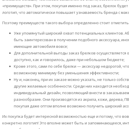
«преимуществ». При этом, покупая именно под заказ, брелок буде
логотип, что автоматически повышает узнаваемость
бренда
с мак
Поэтому преимуществ такого выбора определенно стоит отметить
Уже упомянутый широкий охват потенциальных клиентов. А
быть заинтересован в получении подобного аксессуара, ино
имеющие автомобиля вовсе;
Для дополнительной выгоды заказ
брелков
осуществляется о
доступно, как и говорилось, даже при небольшом бюджете;
Кроме этого, сами по себе
брелки
— аксессуар недорогой, чт
возможному минимуму без уменьшения эффективности;
Ну и, наконец, при их заказе можно указать, не только собс
другие желаемые особенности. Среди них находится необход
индивидуальный дизайн, позволяющий внести в заказывае
разнообразие. Они производятся из акрила, кожи, дерева, ПВ
покупая даже оптом вполне возможно получить широкий ас
Их покупка будет интересной возможностью еще и потому, что вов
конкретно логотип! Это вполне может быть и запоминающееся, инт