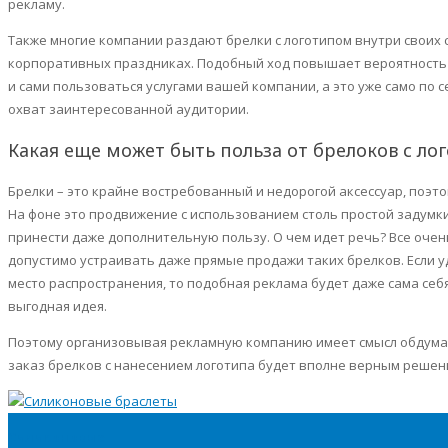
рекламу.
Также многие компании раздают
брелки
с логотипом внутри своих 
корпоративных праздниках. Подобный ход повышает вероятность т
и сами пользоваться услугами вашей компании, а это уже само по
охват заинтересованной аудитории.
Какая еще может быть польза от
брелоков
с ло
Брелки
– это крайне востребованный и недорогой аксессуар, поэтом
На фоне это продвижение с использованием столь простой задумки
принести даже дополнительную пользу. О чем идет речь? Все очен
допустимо устраивать даже прямые продажи таких
брелков
. Если
место распространения, то подобная реклама будет даже сама себ
выгодная идея.
Поэтому организовывая рекламную компанию имеет смысл обдума
заказ
брелков
с нанесением логотипа будет вполне верным решен
Силиконовые