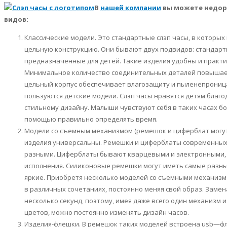
В
нашей компании
вы можете недор
видов:
Классические модели. Это стандартные
слэп
часы, в которых
цельную конструкцию. Они бывают двух подвидов: стандар
предназначенные для детей. Такие изделия удобны и практ
Минимальное количество соединительных деталей повышает
цельный корпус обеспечивает влагозащиту и пыленепрониц
пользуются детские модели.
Слэп
часы нравятся детям благо
стильному дизайну. Малыши чувствуют себя в таких часах бо
помощью правильно определять время.
Модели со съемным механизмом (ремешок и циферблат могут д
изделия универсальны. Ремешки и циферблаты современны
разными. Циферблаты бывают кварцевыми и электронными,
исполнения. Силиконовые ремешки могут иметь самые разны
яркие. Приобретя несколько моделей со съемными механизм
в различных сочетаниях, постоянно меняя свой образ. Заме
несколько секунд, поэтому, имея даже всего один механизм
цветов, можно постоянно изменять дизайн часов.
Изделия-
флешки
. В ремешок таких моделей встроена
usb
—
ф