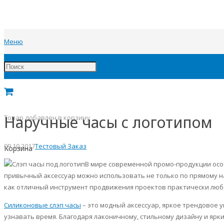
Меню
Наручные часы с логотипом
Товар
добавлен в корзину
09.10.2017
Тестовый Заказ
Корзина
В мире современной промо-продукции особ
привычный аксессуар можно использовать не только по прямому н
как отличный инструмент продвижения проектов практически люб
Силиконовые
слэп
часы
– это модный аксессуар, яркое
трендовое
у
узнавать время. Благодаря лаконичному, стильному дизайну и ярки