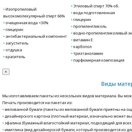
•
Этиловый спирт 70% об.
•
Изопропиловый
•
вода подготовленная
высокомолекулярный спирт 66%
•
глицерин
•
очищенная вода <30%
•
пропиленгликоль
•
глицерин
•
водно-пропиленгликоливый эк
•
антибактериальный компонент
•
витамин Е
•
загуститель
•
карбопол
•
отдушка
•
триэтаноламин
•
краситель
•
парфюмерная композиция
×
Виды матер
Мы изготавливаем пакеты из нескольких видов материала. Вы мож
Печать производится на пакетах из:
•
мелованной бумаги (пакеты из мелованной бумаги приятны на ощу
•
дизайнерского картона (плотный материал, изначально может вы
•
эфалина (бумажный влагостойкий материал, подходящий для всех 
•
имитлина (вид дизайнерской бумаги, который производится из д