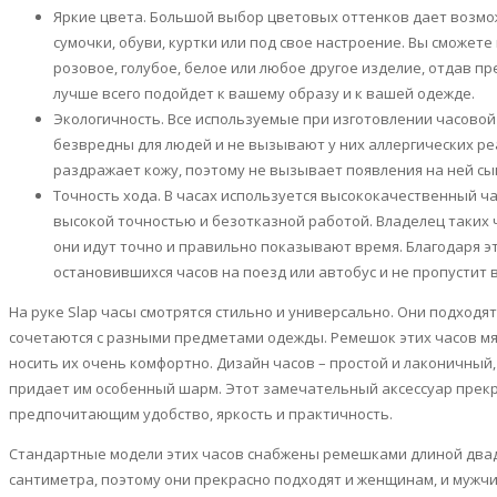
Яркие цвета. Большой выбор цветовых оттенков дает возмо
сумочки, обуви, куртки или под свое настроение. Вы сможет
розовое, голубое, белое или любое другое изделие, отдав п
лучше всего подойдет к вашему образу и к вашей одежде.
Экологичность
. Все используемые при изготовлении часово
безвредны для людей и не вызывают у них аллергических р
раздражает кожу, поэтому не вызывает появления на ней сы
Точность хода. В часах используется высококачественный 
высокой точностью и безотказной работой. Владелец таких 
они идут точно и правильно показывают время. Благодаря эт
остановившихся часов на поезд или автобус и не пропустит 
На руке
Slap
часы смотрятся стильно и универсально. Они подходят
сочетаются с разными предметами одежды. Ремешок этих часов мя
носить их очень комфортно. Дизайн часов – простой и лаконичный,
придает им особенный шарм. Этот замечательный аксессуар прек
предпочитающим удобство, яркость и практичность.
Стандартные модели этих часов снабжены ремешками длиной два
сантиметра, поэтому они прекрасно подходят и женщинам, и мужч