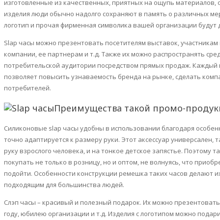
изготовленные из качественных, приятных на ощупь материалов, 
изделия люди обычно надолго сохраняют в память о различных ме
логотип и прочая фирменная символика вашей организации будут д
Slap
часы можно презентовать посетителям выставок, участникам 
компании, ее партнерам и т.д. Также их можно распространять ср
потребительской аудитории посредством прямых продаж. Каждый
позволяет повысить узнаваемость
бренда
на рынке, сделать комп
потребителей.
Преимущества такой
промо
-проду
Силиконовые
slap
часы удобны в использовании благодаря особен
точно адаптируется к размеру руки. Этот аксессуар универсален, 
руку взрослого человека, и на тонкое детское запястье. Поэтому 
покупать не только в розницу, но и оптом, не волнуясь, что приоб
подойти. Особенности конструкции ремешка таких часов делают и
подходящим для большинства людей.
Слэп
часы – красивый и полезный подарок. Их можно презентовать
году, юбилею организации и т.д. Изделия с логотипом можно подар