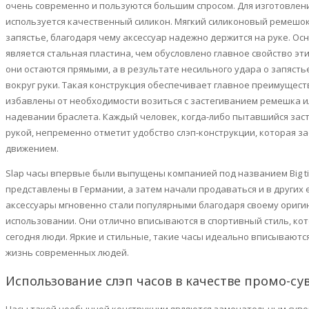
очень современно и пользуются большим спросом. Для изготовлени
используется качественный силикон. Мягкий силиконовый ремешок
запястье, благодаря чему аксессуар надежно держится на руке. О
является стальная пластина, чем обусловлено главное свойство эт
они остаются прямыми, а в результате несильного удара о запяст
вокруг руки. Такая конструкция обеспечивает главное преимущес
избавлены от необходимости возиться с застегиванием ремешка 
надевании браслета. Каждый человек, когда-либо пытавшийся зас
рукой, непременно отметит удобство
слэп
-конструкции, которая з
движением.
Slap
часы впервые были выпущены компанией под названием
Big 
представлены в Германии, а затем начали продаваться и в других 
аксессуары мгновенно стали популярными благодаря своему ориги
использовании. Они отлично вписываются в спортивный стиль, к
сегодня люди. Яркие и стильные, такие часы идеально вписывают
жизнь современных людей.
Использование
слэп
часов в качестве
промо
-су
Часы такой необычной конструкции являются замечательным сув